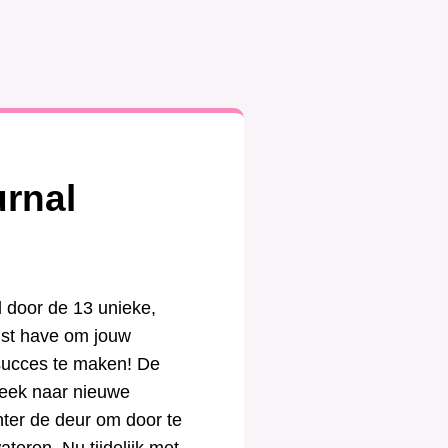
urnal
l door de 13 unieke,
ust have om jouw
succes te maken! De
week naar nieuwe
chter de deur om door te