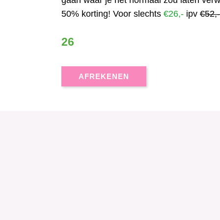
gaan waar je het normaal zou laten verwa
50% korting! Voor slechts
€26,-
ipv
€52,
26
AFREKENEN