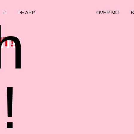
J
DE APP
OVER MIJ
h
T!!
!