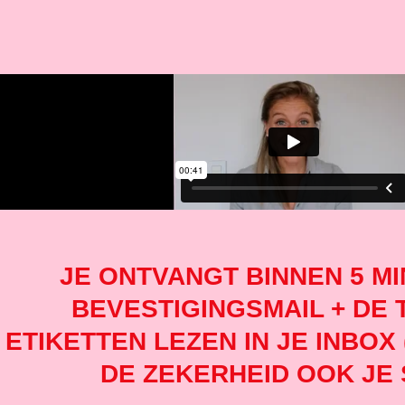
JE ONTVANGT BINNEN 5 M
BEVESTIGINGSMAIL + DE 
ETIKETTEN LEZEN IN JE INBOX
DE ZEKERHEID OOK JE 