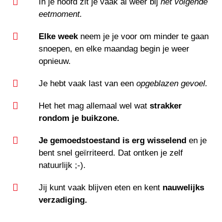
In je hoofd zit je vaak al weer bij
het volgende
eetmoment.
Elke week
neem je je voor om minder te gaan
snoepen, en elke maandag begin je weer
opnieuw.
Je hebt vaak last van een
opgeblazen gevoel.
Het het mag allemaal wel wat
strakker
rondom je buikzone.
Je gemoedstoestand is erg wisselend
en je
bent snel geïrriteerd. Dat ontken je zelf
natuurlijk ;-).
Jij kunt vaak blijven eten en kent
nauwelijks
verzadiging.