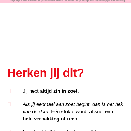
Als je mijn e-book download ga je ook akkoord met het verwerken van jouw gegevens volgens mijn
privacyverklaring.
Herken jij dit?
Jij hebt
altijd zin in zoet.
Als jij eenmaal aan zoet begint, dan is het hek
van de dam.
Eén stukje wordt al snel
een
hele verpakking of reep
.