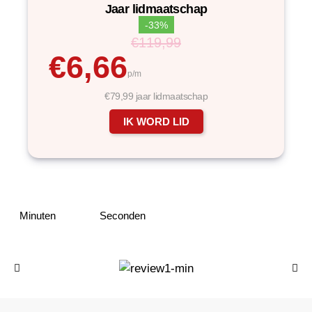
Jaar lidmaatschap
-33%
€119,99
€6,66
p/m
€79,99 jaar lidmaatschap
IK WORD LID
Minuten
Seconden