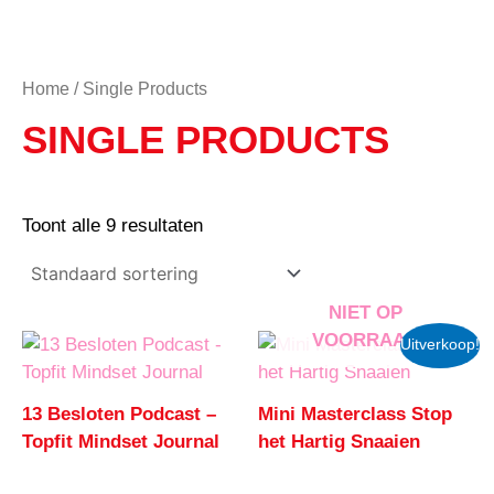
Ga
naar
de
Home
/ Single Products
inhoud
SINGLE PRODUCTS
Toont alle 9 resultaten
NIET OP
VOORRAAD
Uitverkoop!
13 Besloten Podcast –
Mini Masterclass Stop
Topfit Mindset Journal
het Hartig Snaaien